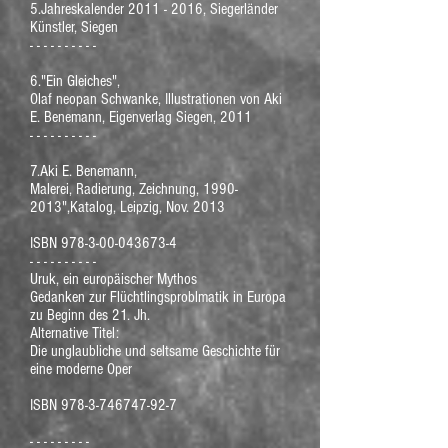
5.Jahreskalender
2011 - 2016
, Siegerländer
Künstler, Siegen
- - - - - - - - - -
6."Ein Gleiches",
Olaf neopan Schwanke, Illustrationen von Aki
E. Benemann, Eigenverlag Siegen, 2011
- - - - - - - - - -
7.Aki E. Benemann,
Malerei, Radierung, Zeichnung,
1990-
2013
",Katalog, Leipzig, Nov. 2013
ISBN
978-3-00-043673-4
- - - - - - - - - -
Uruk, ein europäischer Mythos
Gedanken zur Flüchtlingsproblmatik in Europa
zu Beginn des 21. Jh.
Alternative Titel:
Die unglaubliche und seltsame Geschichte für
eine moderne Oper
ISBN
978-3-746747-92-7
- - - - - - - - -