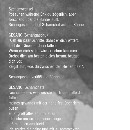
Szenenwechsel
Posaunen während Enkidu zögerlich, aber
forschend über die Bühne läuft.
Schangaschu bringt Schamchat auf die Bühne
GESANG (Schangaschu)
"Geh ein paar Schritte, damit er dich wittert,
Laß dein Gewand dann fallen,
Wenn er dich sieht, wird er schon kommen.
Drehst dich am besten gleich herum, beugst
dich vor,
Zeigst ihm, was du zwischen den Beinen hast".
Schangaschu verläßt die Bühne.
GESANG (Schamchat)
"am rande des wassers stehe ich und raffe die
falten
meines gewands mit der hand fest über dem
busen
er ist groß alles an ihm ist es
ich sehe nur seine braunen augen
laß es fallen das kleid
ich spreize die beine und mit ausgestreckten