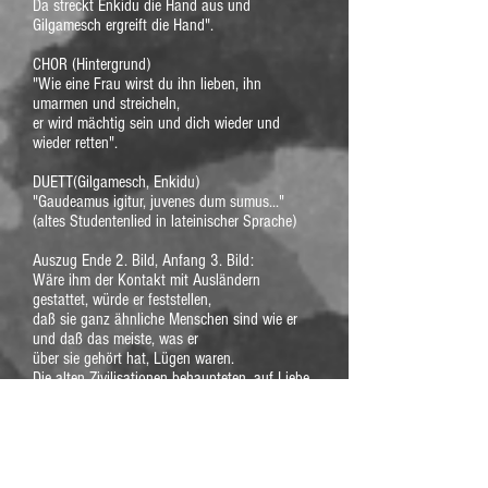
Da streckt Enkidu die Hand aus und
Gilgamesch ergreift die Hand".
CHOR (Hintergrund)
"Wie eine Frau wirst du ihn lieben, ihn
umarmen und streicheln,
er wird mächtig sein und dich wieder und
wieder retten".
DUETT(Gilgamesch, Enkidu)
"Gaudeamus igitur, juvenes dum sumus..."
(altes Studentenlied in lateinischer Sprache)
Auszug Ende 2. Bild, Anfang 3. Bild:
Wäre ihm der Kontakt mit Ausländern
gestattet, würde er feststellen,
daß sie ganz ähnliche Menschen sind wie er
und daß das meiste, was er
über sie gehört hat, Lügen waren.
Die alten Zivilisationen behaupteten, auf Liebe
und Gerechtigkeit gegründet zu sein.
Unsere ist auf Haß gegründet. In unserer Welt
wird es keine Gefühle geben
außer Angst, Wut, Triumph und
Selbsterniedrigung.