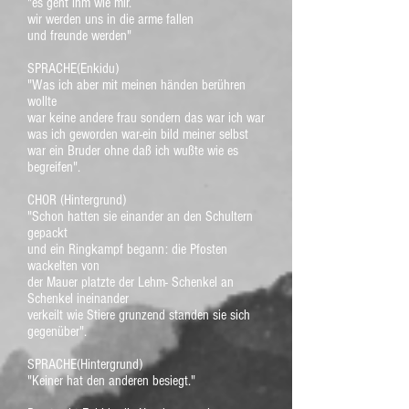
"es geht ihm wie mir.
wir werden uns in die arme fallen
und freunde werden"
SPRACHE(Enkidu)
"Was ich aber mit meinen händen berühren
wollte
war keine andere frau sondern das war ich war
was ich geworden war-ein bild meiner selbst
war ein Bruder ohne daß ich wußte wie es
begreifen".
CHOR (Hintergrund)
"Schon hatten sie einander an den Schultern
gepackt
und ein Ringkampf begann: die Pfosten
wackelten von
der Mauer platzte der Lehm- Schenkel an
Schenkel ineinander
verkeilt wie Stiere grunzend standen sie sich
gegenüber".
SPRACHE(Hintergrund)
"Keiner hat den anderen besiegt."