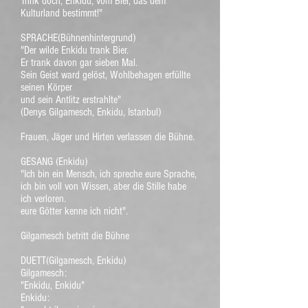
Trink doch, Enkidu, vom Bier, das dem
Kulturland bestimmt!"
SPRACHE(Bühnenhintergrund)
"Der wilde Enkidu trank Bier.
Er trank davon gar sieben Mal.
Sein Geist ward gelöst, Wohlbehagen erfüllte
seinen Körper
und sein Antlitz erstrahlte"
(Denys Gilgamesch, Enkidu, Istanbul)
Frauen, Jäger und Hirten verlassen die Bühne.
GESANG (Enkidu)
"Ich bin ein Mensch, ich spreche eure Sprache,
ich bin voll von Wissen, aber die Stille habe
ich verloren.
eure Götter kenne ich nicht".
Gilgamesch betritt die Bühne
DUETT(Gilgamesch, Enkidu)
Gilgamesch:
"Enkidu, Enkidu"
Enkidu: