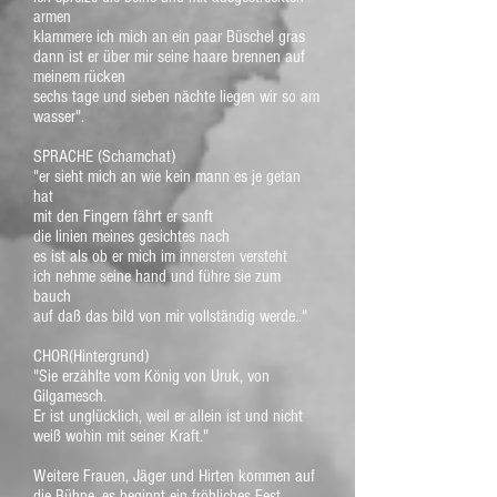
armen
klammere ich mich an ein paar Büschel gras
dann ist er über mir seine haare brennen auf
meinem rücken
sechs tage und sieben nächte liegen wir so am
wasser".
SPRACHE (Schamchat)
"er sieht mich an wie kein mann es je getan
hat
mit den Fingern fährt er sanft
die linien meines gesichtes nach
es ist als ob er mich im innersten versteht
ich nehme seine hand und führe sie zum
bauch
auf daß das bild von mir vollständig werde.."
CHOR(Hintergrund)
"Sie erzählte vom König von Uruk, von
Gilgamesch.
Er ist unglücklich, weil er allein ist und nicht
weiß wohin mit seiner Kraft."
Weitere Frauen, Jäger und Hirten kommen auf
die Bühne, es beginnt ein fröhliches Fest.